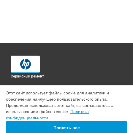
Сервисный ремонт
ВЫБЕРИ СВОЙ ГОРОД
Этот сайт использует файлы cookie для аналитики и
Замена термопленки МФУ LaserJet Pro M227fdn HP в
обеспечения наилучшего пользовательского опыта.
Краснодаре
Продолжая использовать этот сайт, вы соглашаетесь с
Замена термопленки МФУ LaserJet Pro M227fdn HP в
использованием файлов cookie.
Политика
Ростове-на-Дону
конфиденциальности
Замена термопленки МФУ LaserJet Pro M227fdn HP в
Нижнем Новгороде
Принять все
Замена термопленки МФУ LaserJet Pro M227fdn HP в